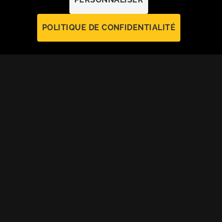
POLITIQUE DE CONFIDENTIALITÉ
LES PLUS BEAUX CIRCUITS À
VÉLO EN
FRANCE &
EUROPE
Veymont Travel a été créé pour offrir les meilleurs
circuits
cyclistes
dans les plus belles régions d’Europe.
Participez à des
séjours à vélo
privatisés
avec
véhicule
d’assistance
et vivez cette expérience de voyage avec
votre
groupe
aux
dates de votre choix
.