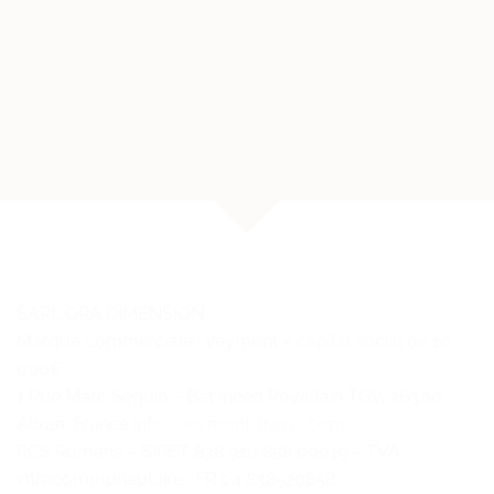
SARL ORA DIMENSION
Marque commerciale : Veymont – capital social de 10
000€
1 Rue Marc Séguin – Bât Ineed Rovaltain TGV, 26300
Alixan, France
info@veymont-travel.com
RCS Romans – SIRET 838 920 858 00019 – TVA
intracommunautaire : FR 04 838920858