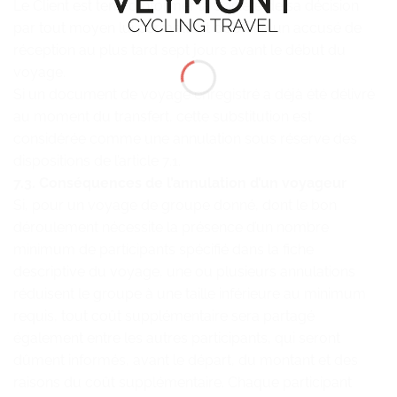
Le Client est tenu d’informer la Société de sa décision
par tout moyen lui permettant d’obtenir un accusé de
réception au plus tard sept jours avant le début du
voyage.
Si un document de voyage enregistré a déjà été délivré
au moment du transfert, cette substitution est
considérée comme une annulation sous réserve des
dispositions de l’article 7.1.
7.3. Conséquences de l’annulation d’un voyageur
Si, pour un voyage de groupe donné, dont le bon
déroulement nécessite la présence d’un nombre
minimum de participants spécifié dans la fiche
descriptive du voyage, une ou plusieurs annulations
réduisent le groupe à une taille inférieure au minimum
requis, tout coût supplémentaire sera partagé
également entre les autres participants, qui seront
dûment informés, avant le départ, du montant et des
raisons du coût supplémentaire. Chaque participant