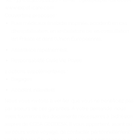
www.expat-care.com
Couverture proposée :
Frais médicaux (maladie inopinée, accident) en cas
d’hospitalisation, en ambulatoire ou en consultation
(en France et dans l’Union Européenne),
Assistance rapatriement,
Responsabilité Civile Vie Privée.
2 options supplémentaires :
Bagages.
Accident individuel.
Nous vous invitons à vérifier que vous ne bénéficiez pas
par ailleurs de ces garanties. A votre demande, nous
vous fournirons les documents nécessaires à l’adhésion
auprès de CGEA GEODESK. Il vous appartient, avant ou
au cours votre voyage, de contacter personnellement
Val de France Courtage ou toute autre compagnie qui