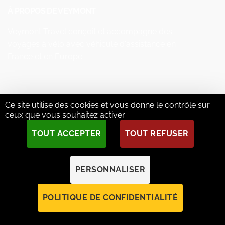
À PROPOS DE VEYMONT
Veymont Travel conçoit et accompagne des
voyages à vélo avec véhicule d'assistance en
France et en Europe.
DESTINATIONS
Ce site utilise des cookies et vous donne le contrôle sur
ceux que vous souhaitez activer
Provence Bike Tours
TOUT ACCEPTER
TOUT REFUSER
Alps Cycling Tours
Loire Valley Bike Tours
French Riviera Bike Tours
PERSONNALISER
France Bike Tours
POLITIQUE DE CONFIDENTIALITÉ
Italy Bike Tours
Spain Bike Tours