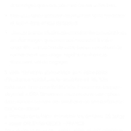
dommages que vous pourriez causer à des tiers.
Une assurance accident couvrant les soins médicaux
et autres frais en cas d’accident.
Une assurance multirisque personnelle couvrant tous
les dommages que vous pourriez subir à votre
propriété : annulation de votre séjour, opérations de
recherche et sauvetage, rapatriement en cas
d’accident, vol de bagages.
Si vous n’avez pas d’assurance ou si votre police
d’assurance n’inclut pas le rapatriement, les frais
médicaux, la responsabilité civile, l’assurance bagages,
Veymont / ORA Dimension vous propose une option
d’assurance couvrant ces sinistres avec son partenaire :
CGEA GEODESK
4, Passage de la Râpe, Immeuble Val de Loire, CS 31635
– 45006 ORLEANS CEDEX – FRANCE
Tél. +33 (0)2.38.65.44.56 – email : cgea@expat-care.com