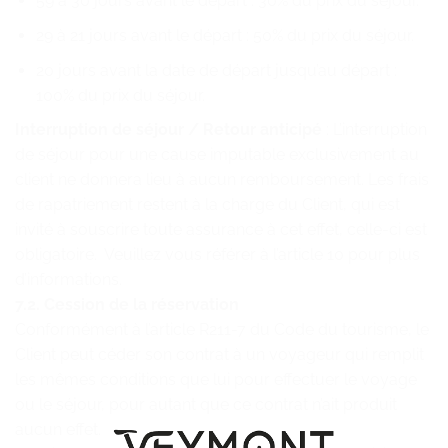
59 à 30 jours avant le départ : 30% du prix du séjour.
29 à 21 jours avant le départ : 50% du prix du séjour.
20 jours avant la date de départ jusqu’au départ :
100% du prix du séjour.
Interruption de séjour / Retour anticipé
: L’interruption
de séjour pour une cause imputable exclusivement au
client ne donnera lieu à aucun remboursement. Les frais
de rapatriement restent à la charge du Client, qui est
invité à souscrire toute assurance à cet effet, celle-ci est
obligatoire. Veuillez vous référer à l’article 10 pour plus
d’informations.
7.2. Cession de la réservation
Conformément à l’article R211-7 du Code du tourisme, le
Client peut céder son contrat à un voyageur qui remplit
les mêmes conditions que lui pour effectuer le voyage
ou le séjour, pour autant que ce contrat n’ait produit
aucun effet.