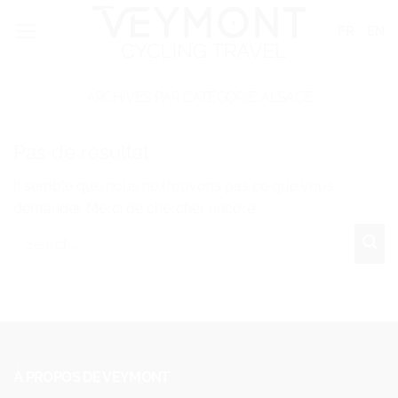
Passer
Panneau de gestion des cookies
FR
EN
au
contenu
ARCHIVES PAR CATÉGORIE:
ALSACE
Pas de résultat
Il semble que nous ne trouvons pas ce que vous
demander. Merci de chercher encore
À PROPOS DE VEYMONT