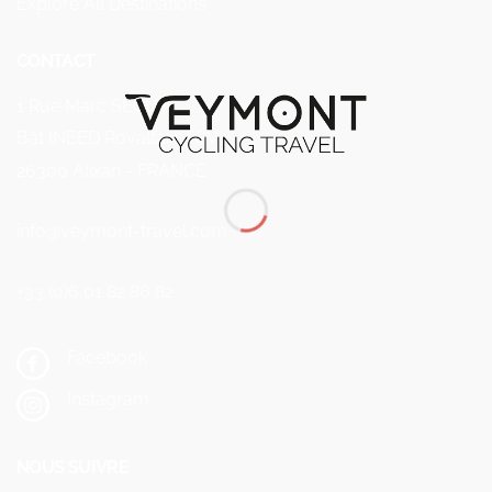
Explore All Destinations
CONTACT
1 Rue Marc SEGUIN
Bât INEED Rovaltain TGV
26300 Alixan - FRANCE
info@veymont-travel.com
+33 (0)6 01 82 86 82
Facebook
Instagram
NOUS SUIVRE