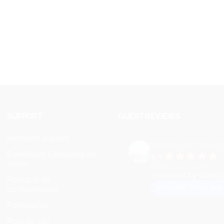
SUPPORT
GUEST REVIEWS
Mentions légales
VEYMONT TRAV
Conditions Générales de
5.0
Vente
Basé sur 73 avis
powered by
G
o
o
g
l
Politique de
évaluez-nous sur
confidentialité
Partenaires
Plan du site