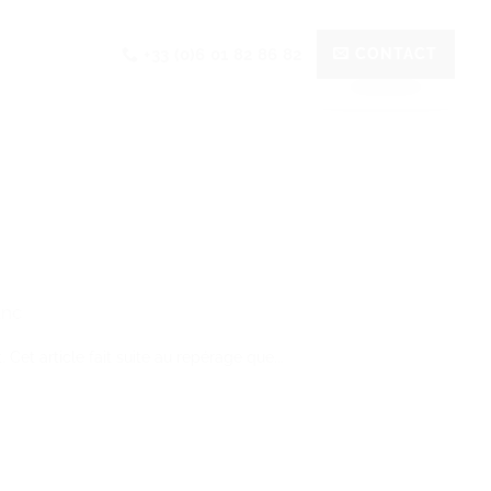
+33 (0)6 01 82 86 82
CONTACT
anc
Cet article fait suite au repérage que...