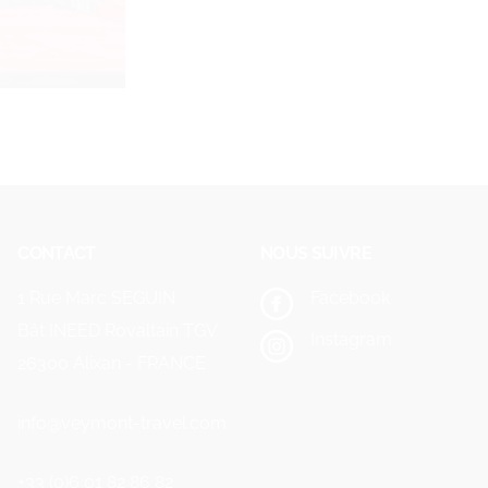
CONTACT
NOUS SUIVRE
1 Rue Marc SEGUIN
Facebook
Bât INEED Rovaltain TGV
Instagram
26300 Alixan - FRANCE
info@veymont-travel.com
+33 (0)6 01 82 86 82