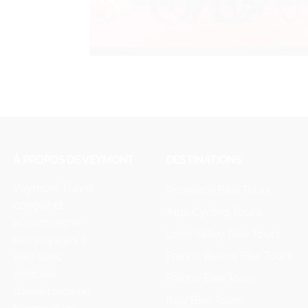
À PROPOS DE VEYMONT
DESTINATIONS
Veymont Travel
Provence Bike Tours
conçoit et
Alps Cycling Tours
accompagne
Loire Valley Bike Tours
des voyages à
French Riviera Bike Tours
vélo avec
véhicule
France Bike Tours
d'assistance en
Italy Bike Tours