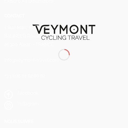
Explore All Destinations
CONTACT
1 Rue Marc SEGUIN
Bât INEED Rovaltain TGV
26300 Alixan - FRANCE
info@veymont-travel.com
+33 (0)6 01 82 86 82
Facebook
Instagram
NOUS SUIVRE