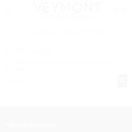
Passer
Panneau de gestion des cookies
FR
EN
au
contenu
ARCHIVES PAR CATÉGORIE:
ICÔNES
Pas de résultat
Il semble que nous ne trouvons pas ce que vous
demander. Merci de chercher encore
À PROPOS DE VEYMONT