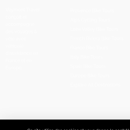
Veymont Travel
Provence Bike Tours
conçoit et
Alps Cycling Tours
accompagne
Loire Valley Bike Tours
des voyages à
French Riviera Bike Tours
vélo avec
véhicule
France Bike Tours
d'assistance en
Italy Bike Tours
France et en
Spain Bike Tours
Europe.
Europe Bike Tours
Explore All Destinations