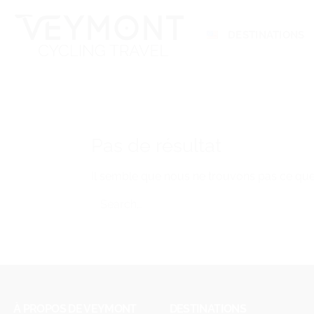
Passer
Panneau de gestion des cookies
au
DESTINATIONS
contenu
Pas de résultat
Il semble que nous ne trouvons pas ce qu
À PROPOS DE VEYMONT
DESTINATIONS