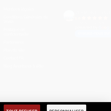
Mentions légales
VEYMONT TRAV
Conditions Générales de
5.0
Vente
Basé sur 73 avis
powered by
G
o
o
g
l
Politique de
évaluez-nous sur
confidentialité
Partenaires
Plan du site
Contact FR
Blog Aventures à Vélo