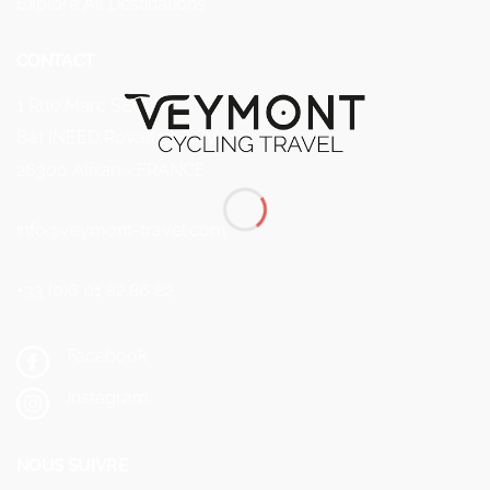
Explore All Destinations
CONTACT
1 Rue Marc SEGUIN
Bât INEED Rovaltain TGV
26300 Alixan - FRANCE
info@veymont-travel.com
+33 (0)6 01 82 86 82
Facebook
Instagram
NOUS SUIVRE