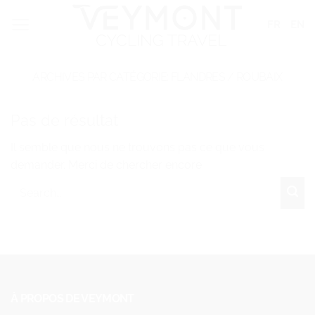
Passer
Panneau de gestion des cookies
FR
EN
au
contenu
ARCHIVES PAR CATÉGORIE:
FLANDRES / ROUBAIX
Pas de résultat
Il semble que nous ne trouvons pas ce que vous
demander. Merci de chercher encore
À PROPOS DE VEYMONT