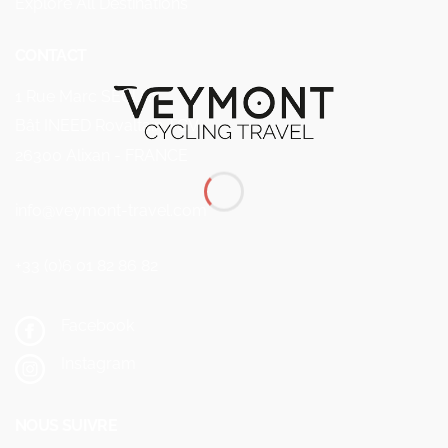
Explore All Destinations
CONTACT
1 Rue Marc SEGUIN
Bât INEED Rovaltain TGV
26300 Alixan - FRANCE
info@veymont-travel.com
+33 (0)6 01 82 86 82
Facebook
Instagram
NOUS SUIVRE