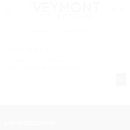
Passer
Panneau de gestion des cookies
FR
EN
au
contenu
ARCHIVES PAR CATÉGORIE:
SUISSE
Pas de résultat
Il semble que nous ne trouvons pas ce que vous
demander. Merci de chercher encore
À PROPOS DE VEYMONT