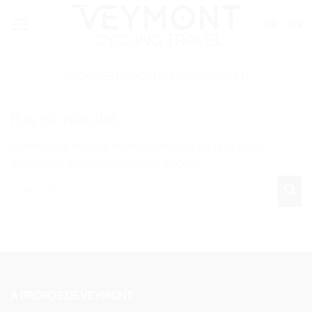
Passer
Panneau de gestion des cookies
FR
EN
au
contenu
ARCHIVES PAR CATÉGORIE:
VEYMONT
Pas de résultat
Il semble que nous ne trouvons pas ce que vous
demander. Merci de chercher encore
À PROPOS DE VEYMONT