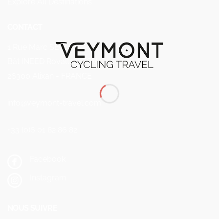
Explore All Destinations
CONTACT
1 Rue Marc SEGUIN
Bât INEED Rovaltain TGV
26300 Alixan - FRANCE
info@veymont-travel.com
+33 (0)6 01 82 86 82
Facebook
Instagram
NOUS SUIVRE