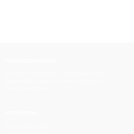
suite au repérage que...
À PROPOS DE VEYMONT
Veymont Travel conçoit et accompagne des
voyages à vélo avec véhicule d'assistance en
France et en Europe.
DESTINATIONS
Provence Bike Tours