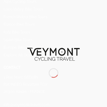
Alps Cycling Tours
Loire Valley Bike Tours
French Riviera Bike Tours
France Bike Tours
Italy Bike Tours
Spain Bike Tours
Europe Bike Tours
Explore All Destinations
CONTACT
1 Rue Marc SEGUIN
Bât INEED Rovaltain TGV
26300 Alixan - FRANCE
info@veymont-travel.com