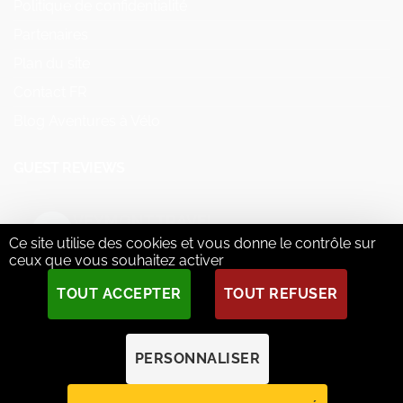
Politique de confidentialité
Partenaires
Plan du site
Contact FR
Blog Aventures à Vélo
GUEST REVIEWS
VEYMONT TRAVEL
5.0
Ce site utilise des cookies et vous donne le contrôle sur
Basé sur 73 avis
ceux que vous souhaitez activer
powered by
G
o
o
g
l
e
TOUT ACCEPTER
TOUT REFUSER
évaluez-nous sur
PERSONNALISER