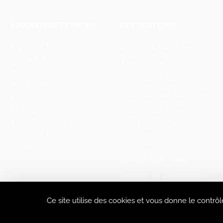
À PROPOS DE VEYMONT
DESTINATIONS
Veymont Travel
Provence Bike Tours
conçoit et
Alps Cycling Tours
accompagne
Loire Valley Bike Tours
des voyages à
French Riviera Bike Tours
vélo avec
véhicule
France Bike Tours
d'assistance en
Italy Bike Tours
France et en
Spain Bike Tours
Europe.
Europe Bike Tours
Explore All Destinations
Ce site utilise des cookies et vous donne le contrô