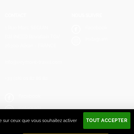
CONTACT
NOUS SUIVRE
1 Rue Marc SEGUIN
Facebook
Bât INEED Rovaltain TGV
Instagram
26300 Alixan - FRANCE
info@veymont-travel.com
+33 (0)6 01 82 86 82
Facebook
Instagram
TOUT ACCEPTER
le sur ceux que vous souhaitez activer