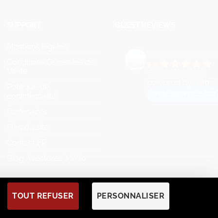
SUPPORT
GUEST REVIEWS
Mentions légales
VEYMONT TRAV
Conditions Générales de
5.0
Vente
Basé sur 73 avis
powered by
G
o
o
g
l
Politique de
évaluez-nous sur
confidentialité
Partenaires
Plan du site
Contact FR
Blog Aventures à Vélo
TOUT REFUSER
PERSONNALISER