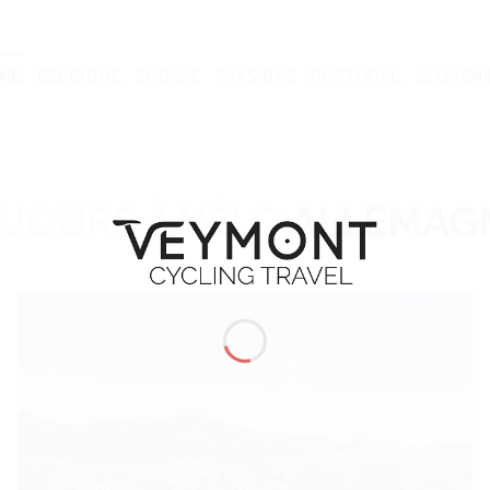
NE
BELGIQUE
ÉCOSSE
PAYS-BAS
PORTUGAL
SLOVÉNI
ÉJOURS À VÉLO
ALLEMAG