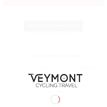
RÉSERVER / SE RENSEIGNER
Jour 1 : Bienvenue en Bavière
Nous vous accueillons à l’aéroport de
Munich
à une heure prédéterminée avant de vous
transférer à votre hôtel à
Salzburg
en
Autriche. Dans l’après-midi, nous vous
présentons le programme et ajustons votre
vélo, avant de découvrir la ville de Mozart.