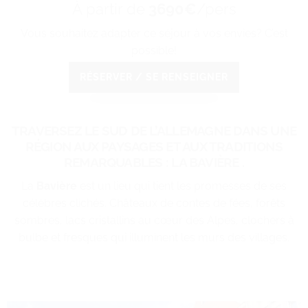
À partir de
3690€
/pers
Vous souhaitez adapter ce séjour à vos envies? C’est
possible!
RÉSERVER / SE RENSEIGNER
TRAVERSEZ LE SUD DE L’ALLEMAGNE DANS UNE
RÉGION AUX PAYSAGES ET AUX TRADITIONS
REMARQUABLES : LA BAVIÈRE .
La
Bavière
est un lieu qui tient les promesses de ses
célèbres clichés. Châteaux de contes de fées, forêts
sombres, lacs cristallins au cœur des Alpes, clochers à
bulbe et fresques qui illuminent les murs des villages.