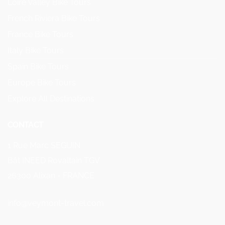
Loire Valley Bike Tours
French Riviera Bike Tours
France Bike Tours
Italy Bike Tours
Spain Bike Tours
Europe Bike Tours
Explore All Destinations
CONTACT
1 Rue Marc SEGUIN
Bât INEED Rovaltain TGV
26300 Alixan - FRANCE
info@veymont-travel.com