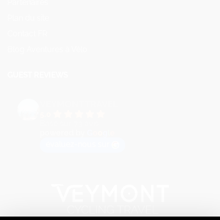
Partenaires
Plan du site
Contact FR
Blog Aventures à Vélo
GUEST REVIEWS
VEYMONT TRAVEL
5.0
Basé sur 73 avis
powered by
G
o
o
g
l
e
évaluez-nous sur