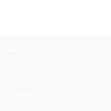
une véritable...
À PROPOS DE VEYMONT
Veymont Travel conçoit et accompagne des
voyages à vélo avec véhicule d'assistance en
France et en Europe.
DESTINATIONS
Provence Bike Tours