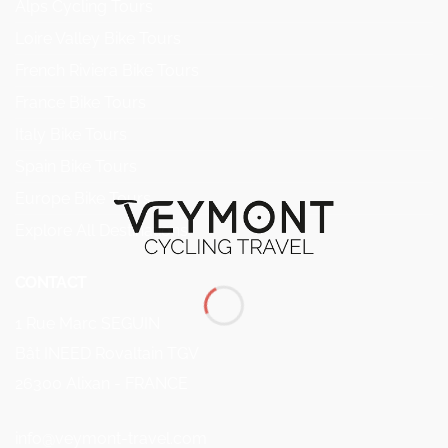
Alps Cycling Tours
Loire Valley Bike Tours
French Riviera Bike Tours
France Bike Tours
Italy Bike Tours
Spain Bike Tours
Europe Bike Tours
Explore All Destinations
CONTACT
1 Rue Marc SEGUIN
Bât INEED Rovaltain TGV
26300 Alixan - FRANCE
info@veymont-travel.com