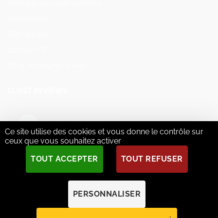
Politique de confidentialité
Partenaires
Plan du site
Contact FR
Blog Aventures à Vélo
GUEST REVIEWS
VEYMONT TRAVEL
5.0
Ce site utilise des cookies et vous donne le contrôle sur
Basé sur 73 avis
ceux que vous souhaitez activer
powered by
G
o
o
g
l
e
TOUT ACCEPTER
TOUT REFUSER
évaluez-nous sur
PERSONNALISER